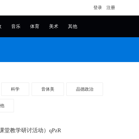
登录
注册
政
音乐
体育
美术
其他
科学
音体美
品德政治
他
语课堂教学研讨活动）qPzR