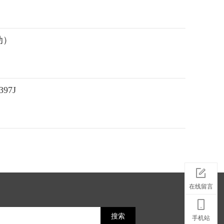
动）
7J
在线留言
搜索
手机站