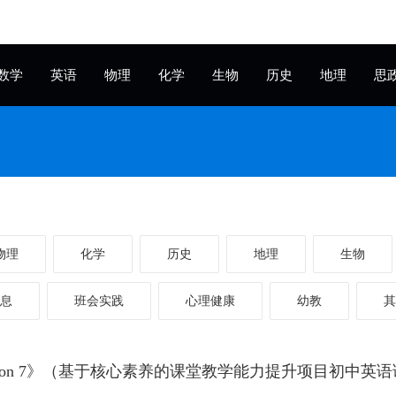
数学
英语
物理
化学
生物
历史
地理
思
物理
化学
历史
地理
生物
息
班会实践
心理健康
幼教
其
Lesson 7》（基于核心素养的课堂教学能力提升项目初中英