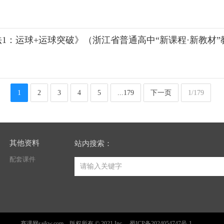
：运球+运球突破》（浙江省普通高中“新课程·新教材”教
1
2
3
4
5
...179
下一页
1/179
其他资料
站内搜索：
配套课件
赛课网saikw.com 版权所有 © 2021 Inc.
蜀ICP备2024054747号-1