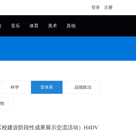
登录
注册
政
音乐
体育
美术
其他
科学
音体美
品德政治
他
校建设阶段性成果展示交流活动）H4DV