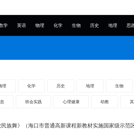
数学
英语
物理
化学
生物
历史
地理
思
物理
化学
历史
地理
生物
息
班会实践
心理健康
幼教
其
民族舞》（海口市普通高新课程新教材实施国家级示范区