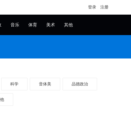
登录
注册
政
音乐
体育
美术
其他
科学
音体美
品德政治
他