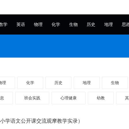
数学
英语
物理
化学
生物
历史
地理
思
物理
化学
历史
地理
生物
息
班会实践
心理健康
幼教
其
（小学语文公开课交流观摩教学实录）